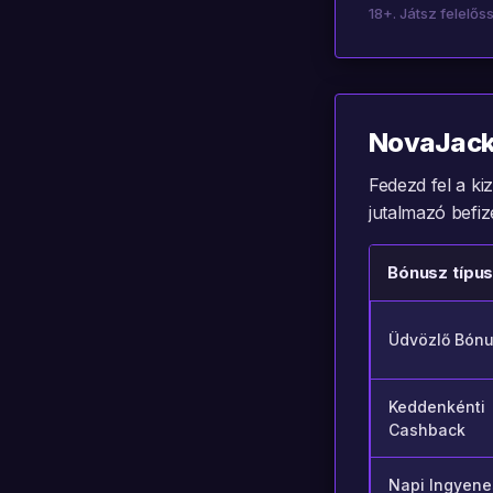
18+. Játsz felelős
NovaJack
Fedezd fel a k
jutalmazó befiz
Bónusz típu
Üdvözlő Bón
Keddenkénti
Cashback
Napi Ingyene