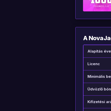
A NovaJac
Alapítás éve
Licenc
Minimális be
Üdvözlő bó
Kifizetési a