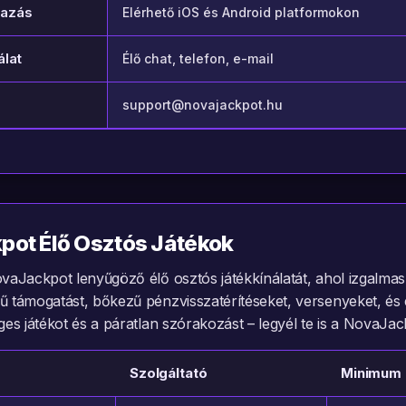
mazás
Elérhető iOS és Android platformokon
álat
Élő chat, telefon, e-mail
support@novajackpot.hu
ot Élő Osztós Játékok
vaJackpot lenyűgöző élő osztós játékkínálatát, ahol izgalmas 
 támogatást, bőkezű pénzvisszatérítéseket, versenyeket, és e
ges játékot és a páratlan szórakozást – legyél te is a NovaJac
Szolgáltató
Minimum 