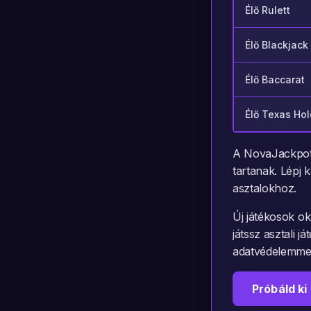
Élő Rulett
Élő Blackjack
Élő Baccarat
Élő Texas Ho
A NovaJackpot a
tartanak. Lépj 
asztalokhoz.
Új játékosok o
játssz asztali j
adatvédelemmel,
Próbáld ki